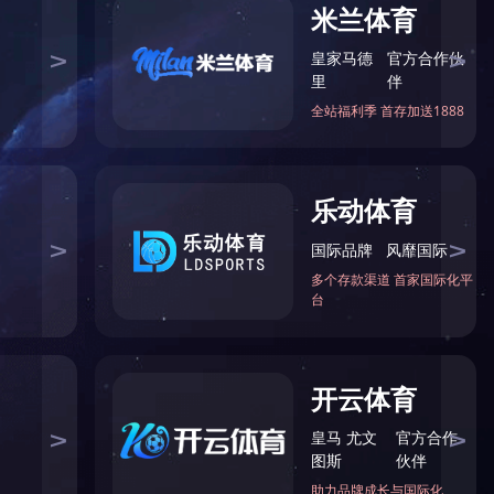
。
。同年又向阿富汗提供抗旱物资援助项目，近几年来
艺，先进的加工设备、严格的现场管理、优质的售后

出口东南亚许多国家和地区。

联系

一键

TO
心泵专利。
称号。