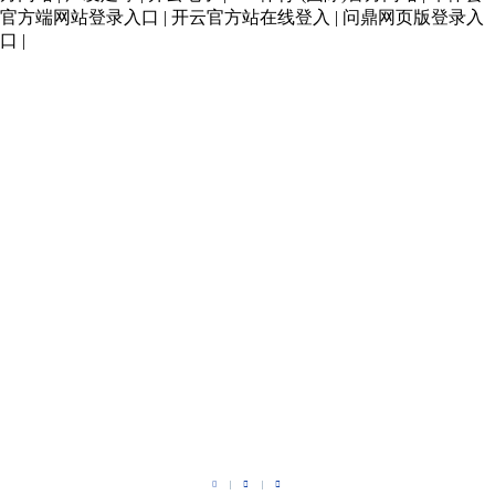
官方端网站登录入口
|
开云官方站在线登入
|
问鼎网页版登录入
口
|


